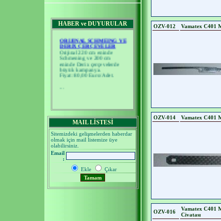
HABER ve DUYURULAR
OZV-012
Vamatex C401 M
ORIJINAL SCHMEING VE
DERIX ÇERÇEVELER
Orijinal 220 cm eninde
Schmening ve 200 cm
eninde Derix çerçevelerde
büyük kampanya.
Fiyat: 80,00 Euro/Adet.
...
OZV-014
Vamatex C401 
MAIL LİSTESİ
Sitemizdeki gelişmelerden haberdar
olmak için mail listemize üye
olabilirsiniz.
Email
:
Ekle
Çıkar
Vamatex C401 M
OZV-016
Civatası