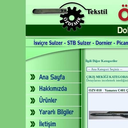
İlgili Diğer Kategoriler
ÇIKIŞ MEKİĞİ KATEGORiS
Detaylarını incelemek istediğini
OZV-010
Vamatex C401 Çı