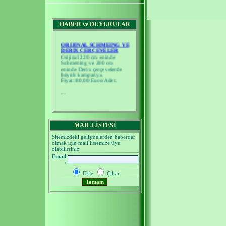
HABER ve DUYURULAR
ORIJINAL SCHMEING VE
DERIX ÇERÇEVELER
Orijinal 220 cm eninde
Schmening ve 200 cm
eninde Derix çerçevelerde
büyük kampanya.
Fiyat: 80,00 Euro/Adet.
...
MAIL LİSTESİ
Sitemizdeki gelişmelerden haberdar
olmak için mail listemize üye
olabilirsiniz.
Email
:
Ekle
Çıkar