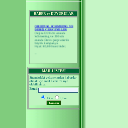
HABER ve DUYURULAR
ORIJINAL SCHMEING VE
DERIX ÇERÇEVELER
Orijinal 220 cm eninde
Schmening ve 200 cm
eninde Derix çerçevelerde
büyük kampanya.
Fiyat: 80,00 Euro/Adet.
...
MAIL LİSTESİ
Sitemizdeki gelişmelerden haberdar
olmak için mail listemize üye
olabilirsiniz.
Email
:
Ekle
Çıkar